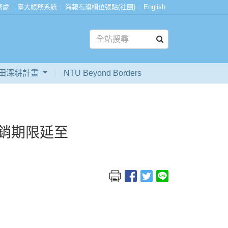
務處
臺大帳務系統
海報布旗欄位張貼(社團)
English
田深耕計畫
NTU Beyond Borders
核銷期限延至