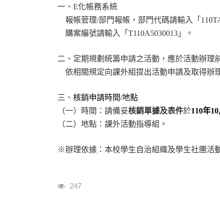
一、
E
化帳務系統
報帳管理
/
部門報帳，部門代碼請輸入「
110T
購案編號請輸入「
T110A5030013
」
。
二、定期規劃統籌申請之活動，應於活動辦理
依相關規定向課外組提出活動申請及取得辦
三、
核銷申請時間
/
地點
（一）時間：請備妥
核銷單據及表件
於
110
年10
（二）地點：課外活動指導組。
※
辦理依據：本校學生自治組織及學生社團活
瀏覽人次
247