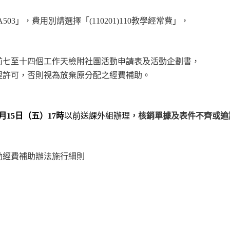
A503
」，費用別請選擇「
(110201)110
教學經常費」，
前七至十四個工作天檢附社團活動
申請表及活動企劃書，
理許可，
否則視為放棄原分配之經費補助。
月15
日（五）
17
時
以前送課外組辦理
，核銷單據及表件不齊或逾
動經費補助辦法施行細則