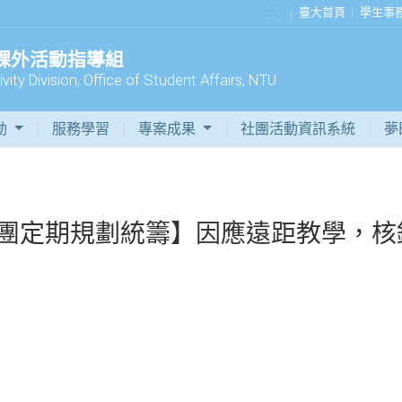
:::
臺大首頁
學生事
 課外活動指導組
vity Division, Office of Student Affairs, NTU
動
服務學習
專案成果
社團活動資訊系統
夢
生社團定期規劃統籌】因應遠距教學，